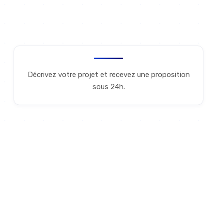
Discutons de votre projet
Décrivez votre projet et recevez une proposition
sous 24h.
POURQUOI NOUS
Les avantages de travailler
avec Skyward Agency