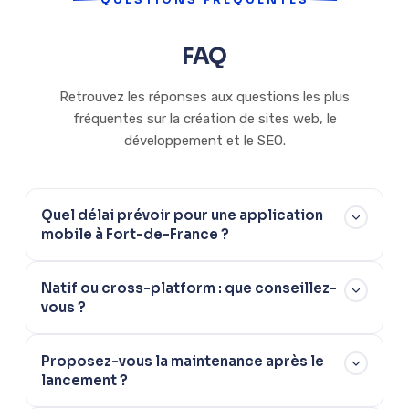
FAQ
Retrouvez les réponses aux questions les plus
fréquentes sur la création de sites web, le
développement et le SEO.
Quel délai prévoir pour une application
mobile à Fort-de-France ?
Un MVP se réalise en 2 à 3 mois. Un projet complet demande
Natif ou cross-platform : que conseillez-
4 à 7 mois selon les fonctionnalités. Le planning est défini
vous ?
dès la phase de cadrage.
Le natif (Swift, Kotlin) offre les meilleures performances. Le
Proposez-vous la maintenance après le
cross-platform (Flutter, React Native) réduit les coûts avec
lancement ?
un seul code pour iOS et Android. Nous vous orientons selon
votre projet.