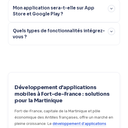
Oui, correction de bugs, mises à jour de compatibilité,
Mon application sera-t-elle sur App
monitoring des performances et développement de
Store et Google Play ?
nouvelles fonctionnalités via un contrat de maintenance.
Oui, nous gérons la publication complète et l optimisation
Quels types de fonctionnalités intégrez-
ASO pour maximiser la visibilité et les téléchargements de
vous ?
votre application.
Paiements en ligne, géolocalisation, notifications push,
Bluetooth, APIs tierces, back-office d administration.
Chaque application est développée sur-mesure selon vos
besoins.
Développement d'applications
mobiles à Fort-de-France : solutions
pour la Martinique
Fort-de-France, capitale de la Martinique et pôle
économique des Antilles françaises, offre un marché en
pleine croissance. Le
développement d'applications