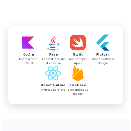
cross-platform pour répondre à chaque besoin.
Kotlin
Java
Swift
Flutter
Android natif
Android robuste
iOS natif par
Cross-platform
officiel
et éprouvé
Apple
Google
React Native
Firebase
Hybride par Meta
Backend cloud
mobile