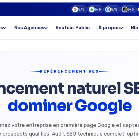
5/5
5/5
5/5
5/5
es
Nos Agences
Secteur Public
À propos
Blo
RÉFÉRENCEMENT SEO
ncement naturel 
dominer Google
nnez votre entreprise en première page Google et captez
 prospects qualifiés. Audit SEO technique complet, opti