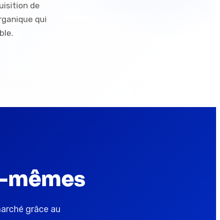
uisition de
rganique qui
ble.
ux-mêmes
marché grâce au