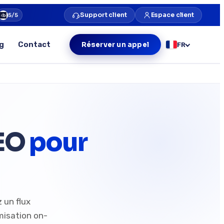
Support client
Espace client
5/5
g
Contact
Réserver un appel
FR
SEO
pour
 un flux
misation on-