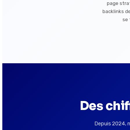
page strat
backlinks d
se 
Des chi
Depuis 2024, n