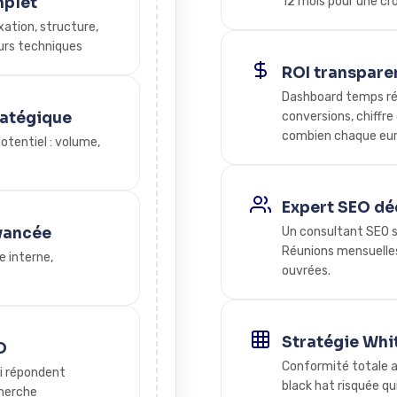
mplet
12 mois pour une cr
xation, structure,
eurs techniques
ROI transpare
Dashboard temps rée
ratégique
conversions, chiffr
combien chaque euro
otentiel : volume,
Expert SEO déd
vancée
Un consultant SEO se
Réunions mensuelles
e interne,
ouvrées.
Stratégie Whi
O
Conformité totale a
i répondent
black hat risquée qu
cherche