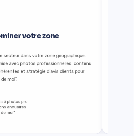
ominer votre zone
SEO IA
Optimi
re secteur dans votre zone géographique.
imisé avec photos professionnelles, contenu
Positionne
hérentes et stratégie d'avis clients pour
AI. Le GEO 
 de moi".
visible da
optimisé d
misé photos pro
Optimisat
ions annuaires
Contenu c
 de moi"
Positionn
DÉCOUVRIR