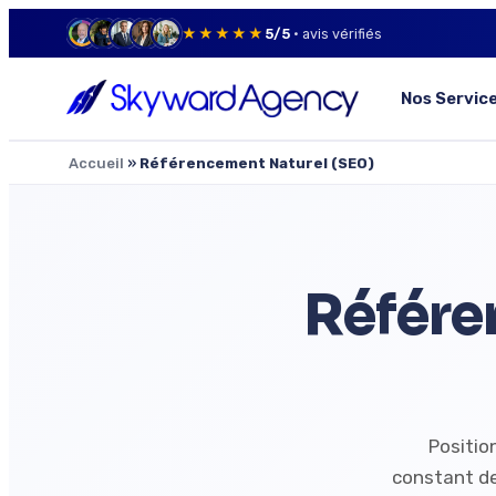
★★★★★
5/5
· avis vérifiés
Nos Servic
Accueil
»
Référencement Naturel (SEO)
Référe
Positio
constant de