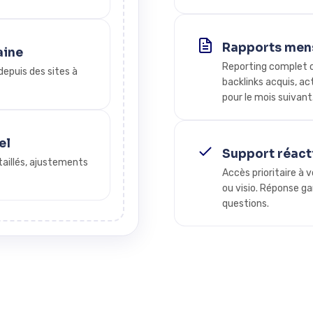
Rapports mens
aine
Reporting complet ch
depuis des sites à
backlinks acquis, ac
pour le mois suivant
el
Support réacti
aillés, ajustements
Accès prioritaire à 
ou visio. Réponse g
questions.
Demander mon audit SEO gratuit