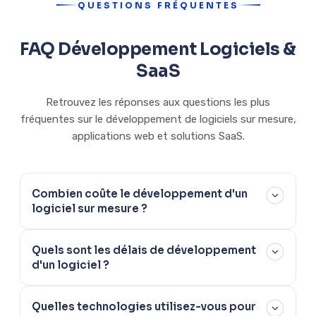
QUESTIONS FRÉQUENTES
FAQ Développement Logiciels &
SaaS
Retrouvez les réponses aux questions les plus
fréquentes sur le développement de logiciels sur mesure,
applications web et solutions SaaS.
Combien coûte le développement d'un
logiciel sur mesure ?
Le prix d'un logiciel sur mesure varie selon la complexité, les
Quels sont les délais de développement
fonctionnalités et l'architecture technique : de
15 000€
d'un logiciel ?
pour un outil simple
à plus de 150 000€ pour une
plateforme SaaS complexe. Nos projets types incluent les
Les délais varient selon l'ampleur du projet :
2 à 4 mois
pour
outils métiers (20-40k€), applications web (30-70k€),
Quelles technologies utilisez-vous pour
un outil métier simple,
3 à 6 mois
pour une application web