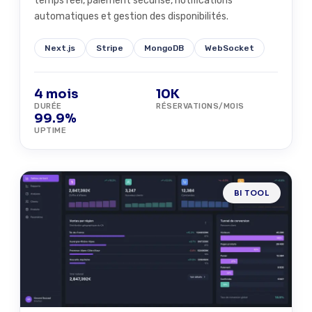
temps réel, paiement sécurisé, notifications
automatiques et gestion des disponibilités.
Next.js
Stripe
MongoDB
WebSocket
4 mois
10K
DURÉE
RÉSERVATIONS/MOIS
99.9%
UPTIME
BI TOOL