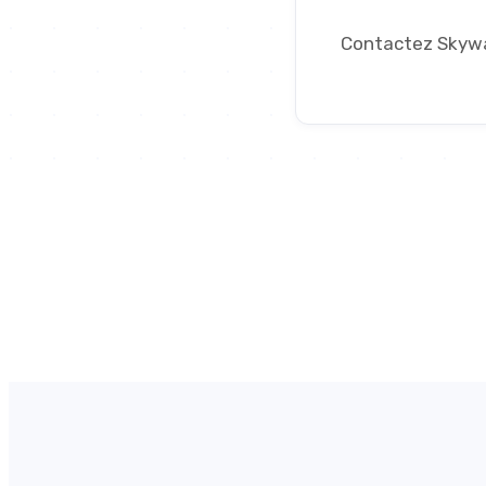
Contactez Skywar
48+
Projets livrés