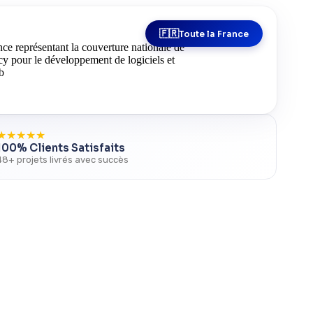
Toute la France
★
★
★
★
★
100% Clients Satisfaits
48+ projets livrés avec succès