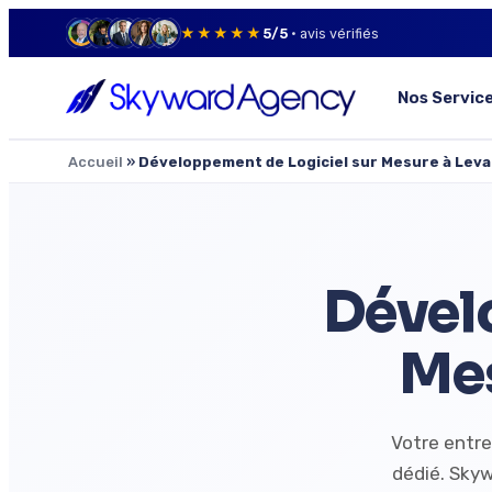
★★★★★
5/5
· avis vérifiés
Nos Servic
Accueil
»
Développement de Logiciel sur Mesure à Leva
Dével
Mes
Votre entre
dédié. Skyw