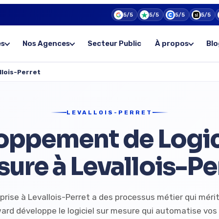
5/5
5/5
5/5
5/5
es
Nos Agences
Secteur Public
À propos
Blo
llois-Perret
LEVALLOIS-PERRET
oppement de Logici
ure à Levallois-Pe
prise à Levallois-Perret a des processus métier qui mérit
ard développe le logiciel sur mesure qui automatise vos