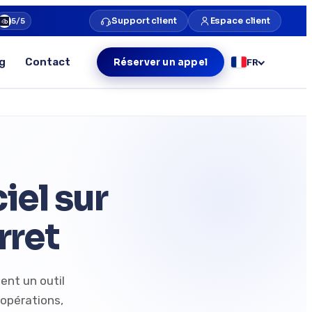
Support client
Espace client
5/5
g
Contact
Réserver un appel
FR
el sur
rret
ent un outil
 opérations,