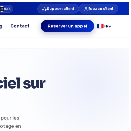
Support client
Espace client
5/5
g
Contact
Réserver un appel
FR
el sur
pour les
ilotage en