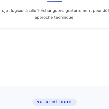
ojet logiciel à Lille ? Échangeons gratuitement pour défi
approche technique.
5/5
24h
Google Reviews
Temps de réponse
NOTRE MÉTHODE