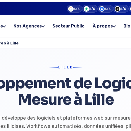
5/5
5/5
5/5
5/5
es
Nos Agences
Secteur Public
À propos
Blo
b à Lille
LILLE
oppement de Logici
Mesure à Lille
 développe des logiciels et plateformes web sur mesure 
es lilloises. Workflows automatisés, données unifiées, p