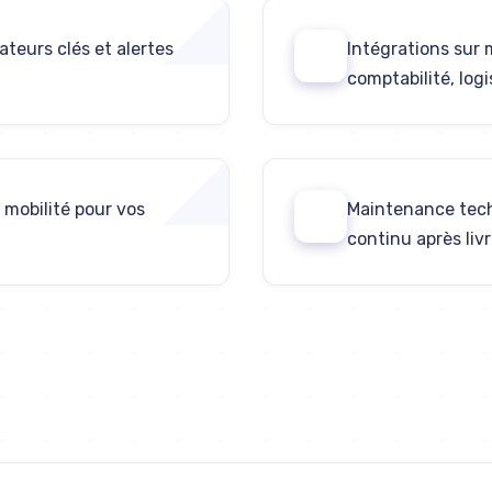
teurs clés et alertes
Intégrations sur 
04
comptabilité, logi
 mobilité pour vos
Maintenance tech
06
continu après liv
Discutons de votre projet