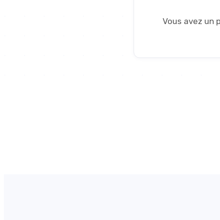
Vous avez un pr
48+
Projets livrés