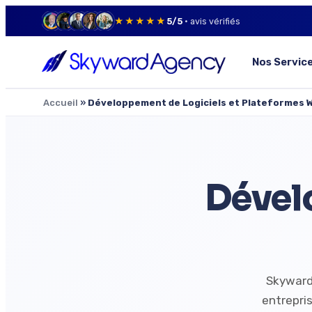
★★★★★
5/5
· avis vérifiés
Nos Servic
Accueil
»
Développement de Logiciels et Plateformes We
Dével
Skyward
entrepris