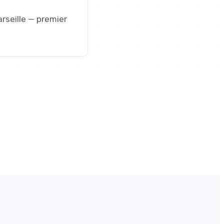
arseille — premier
2023
Depuis