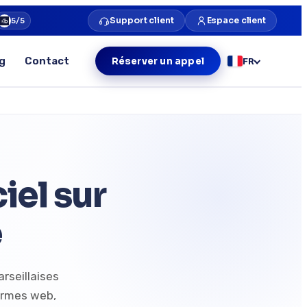
Support client
Espace client
5/5
g
Contact
Réserver un appel
FR
el sur
e
rseillaises
formes web,