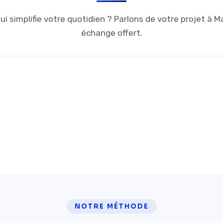
qui simplifie votre quotidien ? Parlons de votre projet à M
échange offert.
5/5
24h
Google Reviews
Temps de réponse
NOTRE MÉTHODE