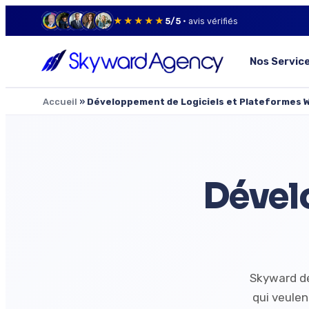
★★★★★
5/5
· avis vérifiés
Nos Servic
Accueil
»
Développement de Logiciels et Plateformes W
Dével
Skyward dé
qui veulen