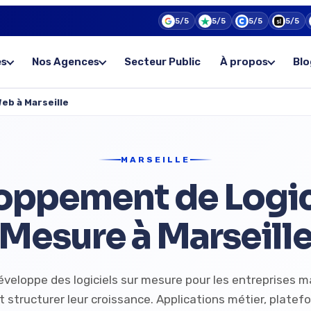
5/5
5/5
5/5
5/5
es
Nos Agences
Secteur Public
À propos
Blo
eb à Marseille
MARSEILLE
oppement de Logici
Mesure à Marseill
veloppe des logiciels sur mesure pour les entreprises ma
t structurer leur croissance. Applications métier, plate