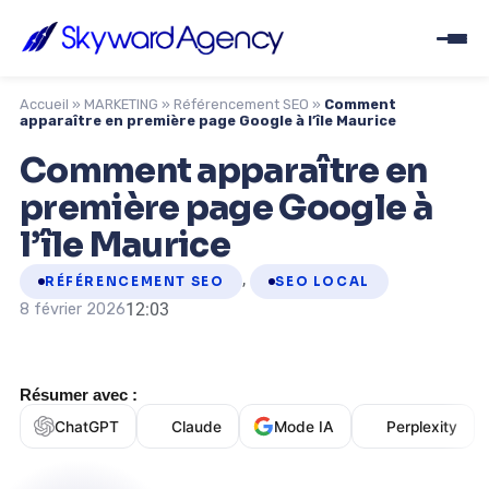
Accueil
»
MARKETING
»
Référencement SEO
»
Comment
apparaître en première page Google à l’île Maurice
Comment apparaître en
première page Google à
l’île Maurice
,
RÉFÉRENCEMENT SEO
SEO LOCAL
12:03
8 février 2026
Résumer avec :
ChatGPT
Claude
Mode IA
Perplexity