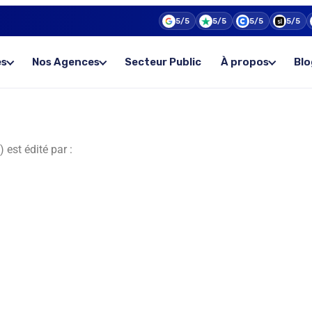
5/5
5/5
5/5
5/5
es
Nos Agences
Secteur Public
À propos
Blo
est édité par :