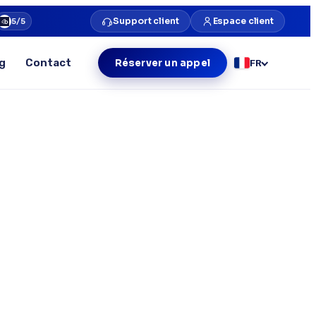
Support client
Espace client
5/5
g
Contact
Réserver un appel
FR