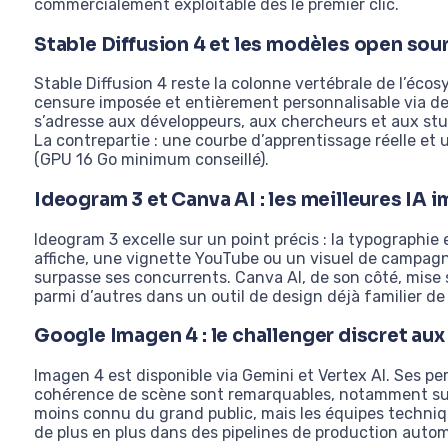
commercialement exploitable dès le premier clic.
Stable Diffusion 4 et les modèles open sour
Stable Diffusion 4 reste la colonne vertébrale de l’éco
censure imposée et entièrement personnalisable via des
s’adresse aux développeurs, aux chercheurs et aux studi
La contrepartie : une courbe d’apprentissage réelle et 
(GPU 16 Go minimum conseillé).
Ideogram 3 et Canva AI : les meilleures IA 
Ideogram 3 excelle sur un point précis : la typographie 
affiche, une vignette YouTube ou un visuel de campagne 
surpasse ses concurrents. Canva AI, de son côté, mise su
parmi d’autres dans un outil de design déjà familier de m
Google Imagen 4 : le challenger discret a
Imagen 4 est disponible via Gemini et Vertex AI. Ses pe
cohérence de scène sont remarquables, notamment sur l
moins connu du grand public, mais les équipes techniq
de plus en plus dans des pipelines de production autom