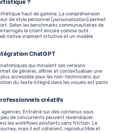
artistique ?
 esthétique haut de gamme. La compréhension
eur de style personnel (
personalization
) permet
ffort. Selon les benchmarks communautaires de
interrogés le citent encore comme outil
 web native vraiment intuitive et un modèle
intégration ChatGPT
anatomiques qui minaient ses versions
met de générer, affiner et contextualiser une
e plus accessible pour les non-techniciens qui
stion du texte intégré dans les visuels est parmi
 professionnels créatifs
les agences. Entraîné sur des contenus sous
ue peu de concurrents peuvent revendiquer.
dans les workflows existants sans friction. Le
urney, mais il est cohérent, reproductible et