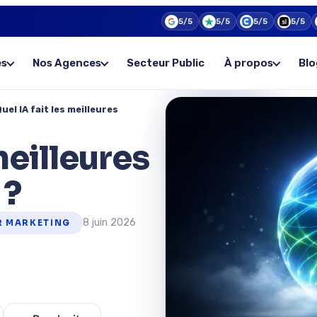
5/5
5/5
5/5
5/5
es
Nos Agences
Secteur Public
À propos
Blo
uel IA fait les meilleures
meilleures
 ?
8 juin 2026
R MARKETING