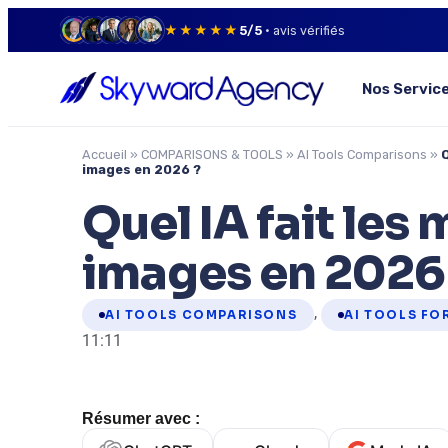
★★★★★
5/5
· avis vérifiés
Nos Servic
Accueil
»
COMPARISONS & TOOLS
»
AI Tools Comparisons
»
Q
images en 2026 ?
Quel IA fait les 
images en 2026
,
AI TOOLS COMPARISONS
AI TOOLS FO
11:11
Résumer avec :