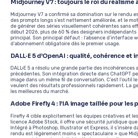
Midjourney V7 : toujours le roi du réalisme 
Midjourney V7 a confirmé sa domination sur le rendu
des prompts longs s’est nettement améliorée, et le mot
de générer des séries visuellement cohérentes sans e
début 2026, plus de 60 % des designers indépendants 
principal. Son principal défaut : l’absence d’interface
d’abonnement obligatoire dès le premier usage.
DALL·E 5 d’OpenAI : qualité, cohérence et 
DALL·E 5 a résolu une grande partie des incohérences 
précédentes. Son intégration directe dans ChatGPT per
image dans un même fil de conversation. C’est l’outil l
veulent des résultats professionnels rapidement. La ge
les meilleures du marché.
Adobe Firefly 4 : l’IA image taillée pour les
Firefly 4 cible explicitement les équipes créatives et 
licence Adobe Stock, il offre une sécurité juridique q
Intégré à Photoshop, Illustrator et Express, il s’insère 
rendu est légèrement moins « spectaculaire » que Midjo