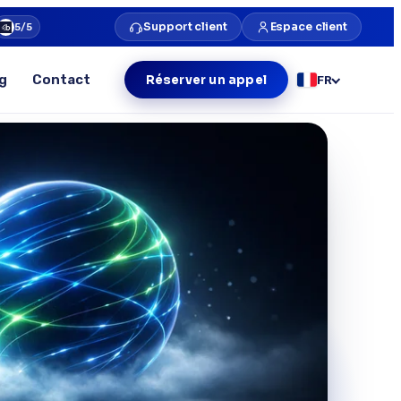
Support client
Espace client
5/5
g
Contact
Réserver un appel
FR