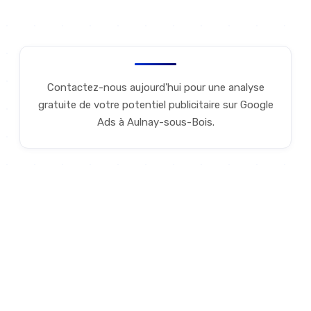
Discutons de votre projet
Contactez-nous aujourd'hui pour une analyse
gratuite de votre potentiel publicitaire sur Google
Ads à Aulnay-sous-Bois.
POURQUOI NOUS
Pourquoi choisir nos
campagnes Google Ads à