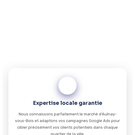
Aulnay-sous-Bois ?
Notre équipe d'experts Google Ads à Aulnay-sous-Bois
vous garantit des campagnes publicitaires rentables,
ciblées et mesurables, vous permettant d'acquérir
rapidement de nouveaux clients locaux sans gaspiller
votre budget marketing.
01
Expertise locale garantie
Nous connaissons parfaitement le marché d'Aulnay-
sous-Bois et adaptons vos campagnes Google Ads pour
cibler précisément vos clients potentiels dans chaque
quartier de la ville.