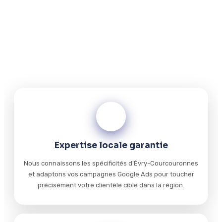
Notre agence locale combine expertise Google Ads et
connaissance parfaite du marché d'Évry-Courcouronnes
pour créer des campagnes publicitaires ultra-ciblées qui
maximisent votre retour sur investissement et attirent
des clients qualifiés à proximité.
01
Expertise locale garantie
Nous connaissons les spécificités d'Évry-Courcouronnes
et adaptons vos campagnes Google Ads pour toucher
précisément votre clientèle cible dans la région.