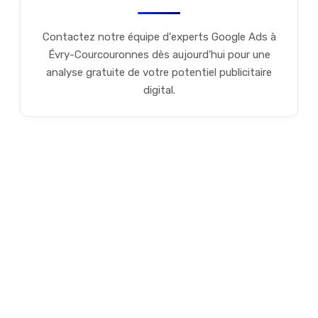
Contactez notre équipe d'experts Google Ads à
Évry-Courcouronnes dès aujourd'hui pour une
analyse gratuite de votre potentiel publicitaire
digital.
POURQUOI NOUS
Pourquoi Google Ads à Évry-
Courcouronnes est votre
meilleur investissement