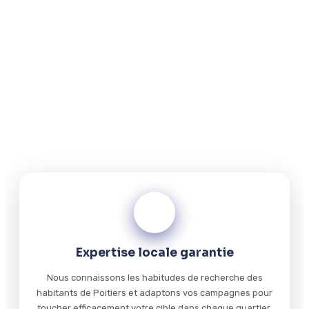
Google Ads font gagner
Poitiers ?
Boostez votre visibilité locale avec une équipe qui
comprend parfaitement le marché poitevin. Nos
stratégies Google Ads sont conçues pour maximiser
votre retour sur investissement tout en ciblant
précisément les clients de votre zone géographique.
01
Expertise locale garantie
Nous connaissons les habitudes de recherche des
habitants de Poitiers et adaptons vos campagnes pour
toucher efficacement votre cible dans chaque quartier.