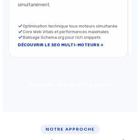
simultanément.
r
c
Optimisation technique tous moteurs simultanée
Core Web Vitals et performances maximales
Balisage Schema.org pour rich snippets
DÉCOUVRIR LE SEO MULTI-MOTEURS
D
Demander un audit SEO gratuit
NOTRE APPROCHE