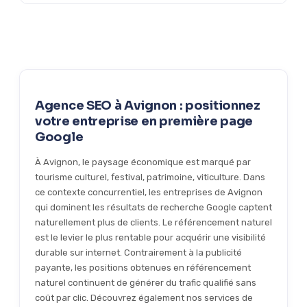
vos avis clients et le contenu de votre site pour apparaître
Oui, nous offrons un audit SEO gratuit et sans engagement
dans le pack local Google et les résultats organiques locaux.
pour toute entreprise basée à Avignon. Cet audit analyse
C'est le levier le plus efficace pour attirer des clients de
votre positionnement actuel, identifie les principales
proximité.
opportunités d'amélioration et estime le potentiel de trafic
que vous pourriez capter. C'est le point de départ idéal pour
évaluer la pertinence d'une stratégie de agence SEO pour
Agence SEO à Avignon : positionnez
votre activité.
votre entreprise en première page
Google
À Avignon, le paysage économique est marqué par
tourisme culturel, festival, patrimoine, viticulture. Dans
ce contexte concurrentiel, les entreprises de Avignon
qui dominent les résultats de recherche Google captent
naturellement plus de clients. Le référencement naturel
est le levier le plus rentable pour acquérir une visibilité
durable sur internet. Contrairement à la publicité
payante, les positions obtenues en référencement
naturel continuent de générer du trafic qualifié sans
coût par clic. Découvrez également nos services de