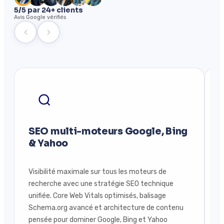
5/5 par 24+ clients
Avis Google vérifiés
SEO multi-moteurs Google, Bing
S
& Yahoo
Visibilité maximale sur tous les moteurs de
D
recherche avec une stratégie SEO technique
v
unifiée. Core Web Vitals optimisés, balisage
B
Schema.org avancé et architecture de contenu
g
pensée pour dominer Google, Bing et Yahoo
c