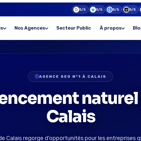
5/5
5/5
5/5
5/5
es
Nos Agences
Secteur Public
À propos
Blo
AGENCE SEO N°1 À CALAIS
encement naturel
Calais
e Calais regorge d'opportunités pour les entreprises q