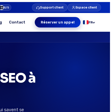
Support client
Espace client
5/5
g
Contact
Réserver un appel
FR
 SEO à
ui savent se