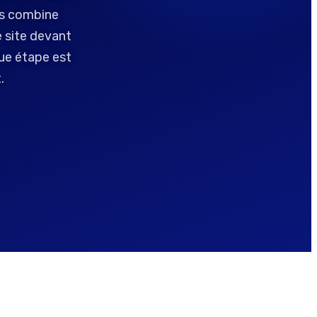
is combine
e site devant
que étape est
.