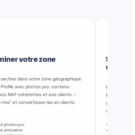
miner votre zone
SEO IA &
Optimiz
 secteur dans votre zone géographique.
Profile avec photos pro, contenu
Positionnez v
ions NAP cohérentes et avis clients —
Perplexity, Ge
 moi" et convertissez-les en clients.
conversationne
questions à l'
sé photos pro
Optimisation
ns annuaires
Contenu conv