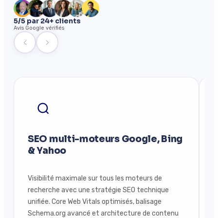
5/5 par 24+ clients
Avis Google vérifiés
SEO multi-moteurs Google, Bing
S
& Yahoo
Visibilité maximale sur tous les moteurs de
D
recherche avec une stratégie SEO technique
v
unifiée. Core Web Vitals optimisés, balisage
B
Schema.org avancé et architecture de contenu
g