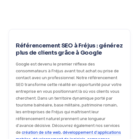
Absolument. Le SEO est particulièrement efficace pour les
chaque progression.
balnéaire, base militaire, patrimoine romain — offre de
TPE et PME à Fréjus. Contrairement aux grandes enseignes,
nombreuses opportunités SEO que nous savons exploiter.
les entreprises locales peuvent rapidement se positionner
Chaque stratégie est adaptée aux spécificités de votre
sur des requêtes géolocalisées moins concurrentielles. Avec
métier.
un budget maîtrisé, vous pouvez capter un flux régulier de
clients qualifiés qui recherchent vos services dans votre
Référencement SEO à Fréjus : générez
zone.
plus de clients grâce à Google
Google est devenu le premier réflexe des
consommateurs à Fréjus avant tout achat ou prise de
contact avec un professionnel. Notre référencement
SEO transforme cette réalité en opportunité pour votre
entreprise en vous positionnant là où vos clients vous
cherchent. Dans un territoire dynamique porté par
tourisme balnéaire, base militaire, patrimoine romain,
les entreprises de Fréjus qui maîtrisent leur
référencement naturel prennent une longueur
d'avance décisive. Découvrez également nos services
de
création de site web
,
développement d'applications