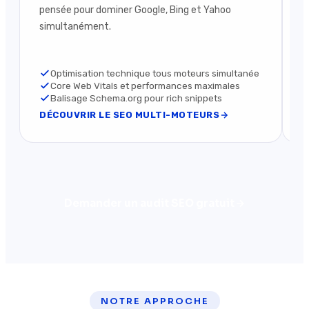
pensée pour dominer Google, Bing et Yahoo
c
simultanément.
r
c
Optimisation technique tous moteurs simultanée
Core Web Vitals et performances maximales
Balisage Schema.org pour rich snippets
DÉCOUVRIR LE SEO MULTI-MOTEURS
D
Demander un audit SEO gratuit
NOTRE APPROCHE