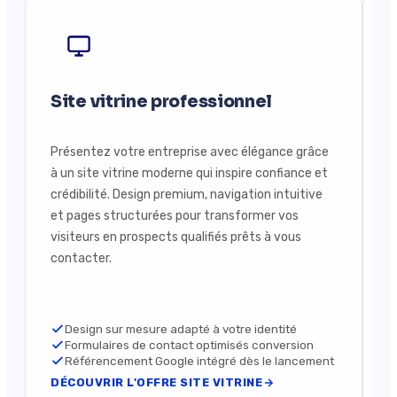
Site vitrine professionnel
Présentez votre entreprise avec élégance grâce
V
à un site vitrine moderne qui inspire confiance et
c
crédibilité. Design premium, navigation intuitive
s
et pages structurées pour transformer vos
f
visiteurs en prospects qualifiés prêts à vous
p
contacter.
j
Design sur mesure adapté à votre identité
Formulaires de contact optimisés conversion
Référencement Google intégré dès le lancement
DÉCOUVRIR L'OFFRE SITE VITRINE
D