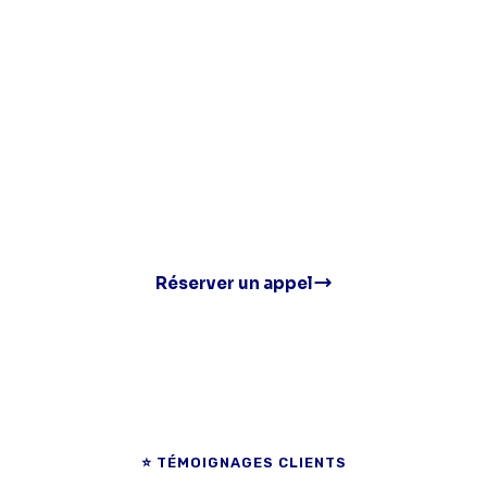
Devis personnalisé sous 24h. Notre équipe analyse votre
positionnement et vous propose une stratégie digitale
adaptée à votre marché.
Gratuit
Réponse 12h
Sans engagement
Réserver un appel
⭐ TÉMOIGNAGES CLIENTS