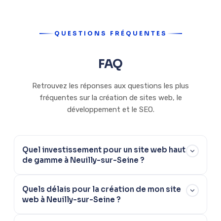
QUESTIONS FRÉQUENTES
FAQ
Retrouvez les réponses aux questions les plus
fréquentes sur la création de sites web, le
développement et le SEO.
Quel investissement pour un site web haut
de gamme à Neuilly-sur-Seine ?
À Neuilly-sur-Seine, nos prestations s'adressent à des
Quels délais pour la création de mon site
structures exigeantes — cabinets d'avocats, professions
web à Neuilly-sur-Seine ?
médicales, sièges sociaux, professions libérales — dont les
besoins sont spécifiques. Le budget est défini après une
Nous livrons la plupart des sites à Neuilly-sur-Seine en 3 à 4