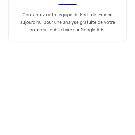
Contactez notre équipe de Fort-de-France
aujourd'hui pour une analyse gratuite de votre
potentiel publicitaire sur Google Ads.
POURQUOI NOUS
Pourquoi nos experts Google
Ads à Fort-de-France font la
différence
Confiez vos campagnes Google Ads à notre équipe