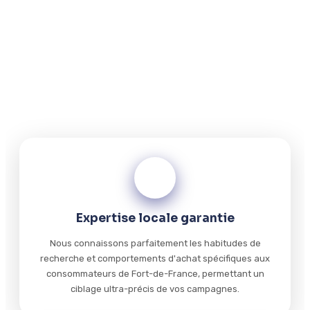
locale de Fort-de-France pour maximiser votre retour sur
investissement. Nous combinons connaissance
approfondie du marché martiniquais et expertise
technique pour créer des campagnes publicitaires qui
convertissent réellement vos prospects en clients
fidèles.
01
Expertise locale garantie
Nous connaissons parfaitement les habitudes de
recherche et comportements d'achat spécifiques aux
consommateurs de Fort-de-France, permettant un
ciblage ultra-précis de vos campagnes.