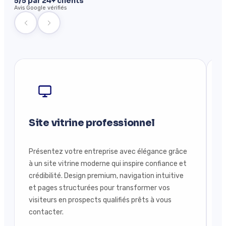
5/5 par 24+ clients
Avis Google vérifiés
Site vitrine professionnel
Présentez votre entreprise avec élégance grâce
V
à un site vitrine moderne qui inspire confiance et
c
crédibilité. Design premium, navigation intuitive
s
et pages structurées pour transformer vos
f
visiteurs en prospects qualifiés prêts à vous
p
contacter.
j