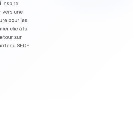
i inspire
r vers une
re pour les
er clic à la
etour sur
contenu SEO-