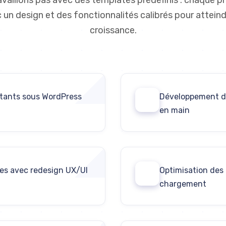
ravaillons pas avec des templates prédéfinis : chaque p
 un design et des fonctionnalités calibrés pour atteind
croissance.
utants sous WordPress
Développement d
02
en main
tes avec redesign UX/UI
Optimisation des 
04
chargement