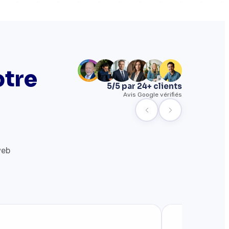
otre
5/5 par 24+ clients
Avis Google vérifiés
web