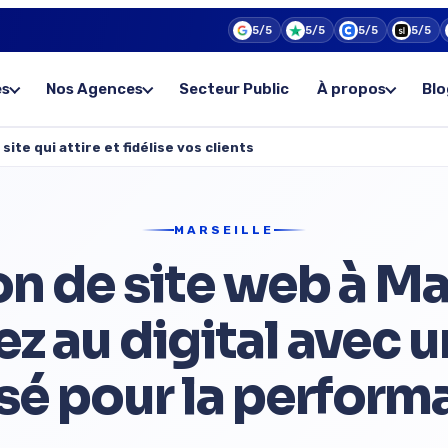
5/5
5/5
5/5
5/5
es
Nos Agences
Secteur Public
À propos
Blo
ite qui attire et fidélise vos clients
MARSEILLE
n de site web à Mar
z au digital avec u
sé pour la perform