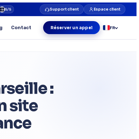
Support client
Espace client
5/5
g
Contact
Réserver un appel
FR
seille :
n site
ance