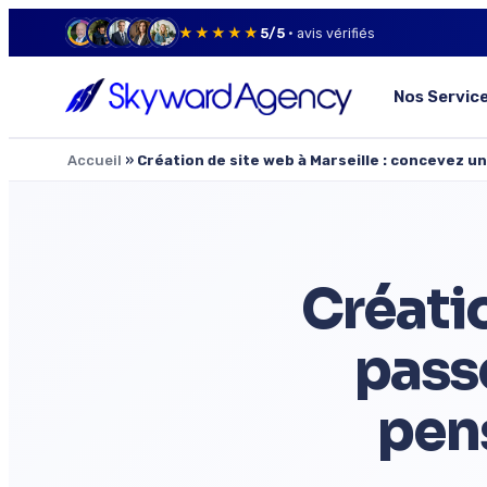
★★★★★
5/5
· avis vérifiés
Nos Servic
Accueil
»
Création de site web à Marseille : concevez un s
Créatio
passe
pen