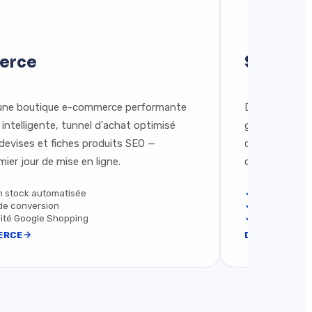
erce
Site ag
 une boutique e-commerce performante
Dominez votre
 intelligente, tunnel d'achat optimisé
génération. C
idevises et fiches produits SEO —
cartes interac
ier jour de mise en ligne.
optimisés — c
n stock automatisée
Recherche av
 de conversion
Visites virtu
ilité Google Shopping
SEO local po
ERCE
DÉCOUVRIR L