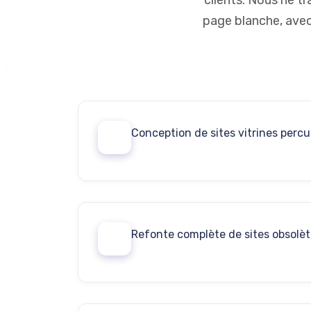
clients. Nous ne t
page blanche, avec
Conception de sites vitrines perc
01
Refonte complète de sites obsolè
03